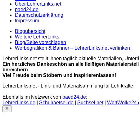
Über LehrerLinks.net
paed24.de
Datenschutzerklärung
Impressum
Blogübersicht
Weitere LehrerLinks
Blog/Seite vorschlagen
Werbegrafiken & Banner – LehrerLinks.net verlinken
LehrerLinks.net stellt Ihnen täglich aktuelle Materialien, Unt
Ein herzliches Dankeschön an alle fleißigen Materialerstel
bereichern.
Viel Freude beim Stöbern und Inspirierenlassen!
LehrerLinks.net - Link- und Materialsammlung für Lehrkräfte
Ebenfalls im Netzwerk von
paed24.de
:
LehrerLinks.de
|
Schulraetsel.de
|
Suchsel.net
|
WortWolke24.
Close