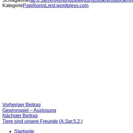
Schlagwörter
ab 8 Jahren
Atmung
Bewegung
Blutkreislauf
Gehir
Kategorie
PapillionisLiest.wordpress.com
Beitragsnavigation
Vorheriger
Vorheriger Beitrag
Beitrag:
Gewinnspiel – Auslosung
Nächster
Nächster Beitrag
Beitrag
Tiere sind unsere Freunde (A.Spr.5.2.)
Startseite