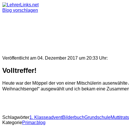
Skip
to
Blog vorschlagen
content
Veröffentlicht am 04. Dezember 2017 um 20:33 Uhr:
Volltreffer!
Heute war der Möppel der von einer Mitschülerin auserwählte 
Weihnachtsengel“ ausgewählt und ich bekam eine Zusammenfas
Schlagwörter
1. Klasse
advent
Bilderbuch
Grundschule
Muttitrat
Kategorie
Primar.blog