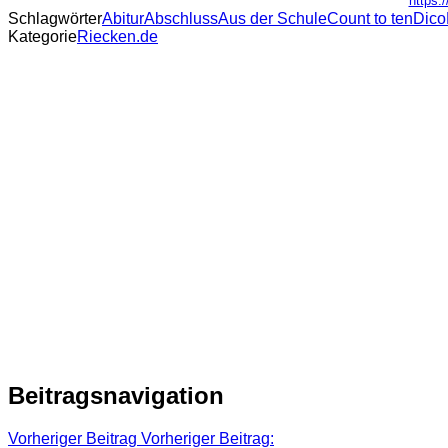
https:/
Schlagwörter
Abitur
Abschluss
Aus der Schule
Count to ten
Dico
Kategorie
Riecken.de
Beitragsnavigation
Vorheriger Beitrag
Vorheriger Beitrag: