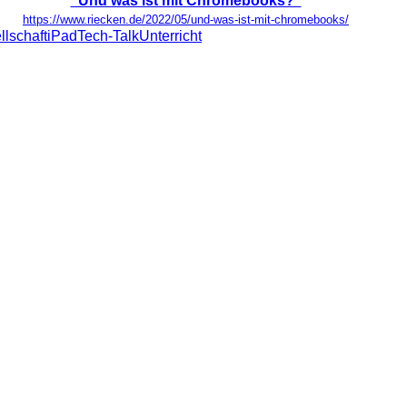
"Und was ist mit Chromebooks?"
https://www.riecken.de/2022/05/und-was-ist-mit-chromebooks/
llschaft
iPad
Tech-Talk
Unterricht