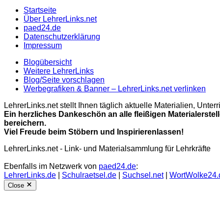
Startseite
Über LehrerLinks.net
paed24.de
Datenschutzerklärung
Impressum
Blogübersicht
Weitere LehrerLinks
Blog/Seite vorschlagen
Werbegrafiken & Banner – LehrerLinks.net verlinken
LehrerLinks.net stellt Ihnen täglich aktuelle Materialien, Unt
Ein herzliches Dankeschön an alle fleißigen Materialerstel
bereichern.
Viel Freude beim Stöbern und Inspirierenlassen!
LehrerLinks.net - Link- und Materialsammlung für Lehrkräfte
Ebenfalls im Netzwerk von
paed24.de
:
LehrerLinks.de
|
Schulraetsel.de
|
Suchsel.net
|
WortWolke24.
Close