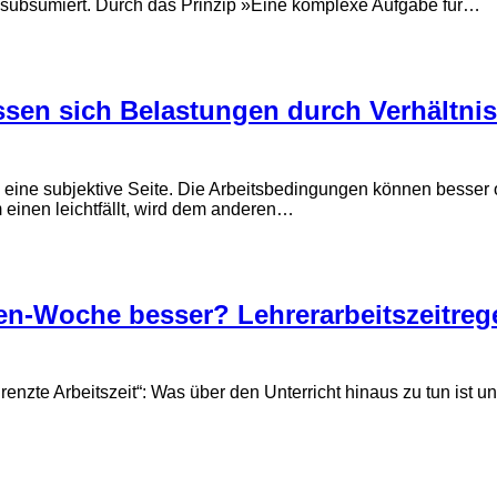
 subsumiert. Durch das Prinzip »Eine komplexe Aufgabe für…
sen sich Belastungen durch Verhältnis
ine subjektive Seite. Die Arbeits­bedingungen können besser od
 einen leicht­fällt, wird dem anderen…
en-Woche besser? Lehrer­arbeits­zeit­r
renzte Arbeits­zeit“: Was über den Unterricht hinaus zu tun ist