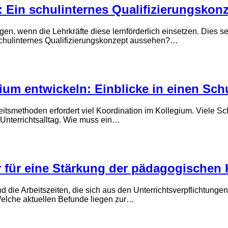
 Ein schul­internes Qualifizierungs­kon
gen, wenn die Lehrkräfte diese lern­förderlich einsetzen. Dies 
 schul­internes Qualifizierungs­konzept aussehen?…
m entwickeln: Einblicke in einen Schu
eits­methoden erfordert viel Koordination im Kollegium. Viele 
 Unterrichts­alltag. Wie muss ein…
r für eine Stärkung der pädagogischen
e Arbeitszeiten, die sich aus den Unterrichts­verpflichtungen 
 Welche aktuellen Befunde liegen zur…