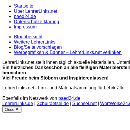
Startseite
Über LehrerLinks.net
paed24.de
Datenschutzerklärung
Impressum
Blogübersicht
Weitere LehrerLinks
Blog/Seite vorschlagen
Werbegrafiken & Banner – LehrerLinks.net verlinken
LehrerLinks.net stellt Ihnen täglich aktuelle Materialien, Unt
Ein herzliches Dankeschön an alle fleißigen Materialerstel
bereichern.
Viel Freude beim Stöbern und Inspirierenlassen!
LehrerLinks.net - Link- und Materialsammlung für Lehrkräfte
Ebenfalls im Netzwerk von
paed24.de
:
LehrerLinks.de
|
Schulraetsel.de
|
Suchsel.net
|
WortWolke24.
Close