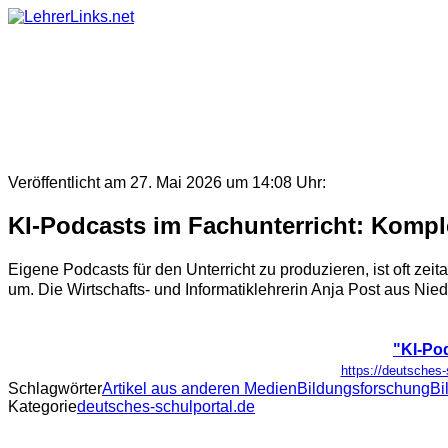
Skip
to
content
Veröffentlicht am 27. Mai 2026 um 14:08 Uhr:
KI-Podcasts im Fachunterricht: Kom
Eigene Podcasts für den Unterricht zu produzieren, ist oft 
um. Die Wirtschafts- und Informatiklehrerin Anja Post aus Nie
"KI-Po
https://deutsches-
Schlagwörter
Artikel aus anderen Medien
Bildungsforschung
Bi
Kategorie
deutsches-schulportal.de