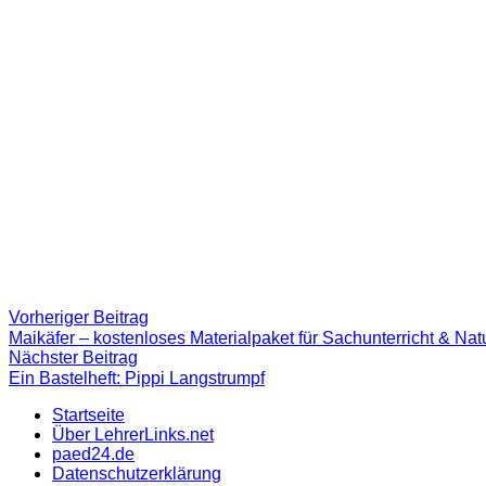
Beitragsnavigation
Vorheriger
Vorheriger Beitrag
Beitrag:
Maikäfer – kostenloses Materialpaket für Sachunterricht & Nat
Nächster
Nächster Beitrag
Beitrag
Ein Bastelheft: Pippi Langstrumpf
Startseite
Über LehrerLinks.net
paed24.de
Datenschutzerklärung