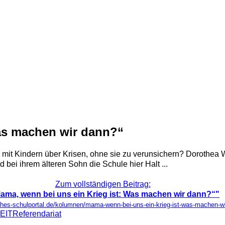
Was machen wir dann?“
mit Kindern über Krisen, ohne sie zu verunsichern? Dorothea W
 bei ihrem älteren Sohn die Schule hier Halt ...
Zum vollständigen Beitrag:
ama, wenn bei uns ein Krieg ist: Was machen wir dann?“"
ches-schulportal.de/kolumnen/mama-wenn-bei-uns-ein-krieg-ist-was-machen-wi
ZEIT
Referendariat