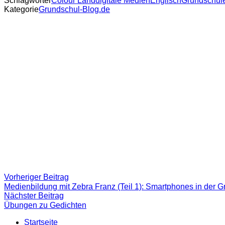
Schlagwörter
Colour Land
digitale Medien
Englisch
Grundschul
Kategorie
Grundschul-Blog.de
Beitragsnavigation
Vorheriger
Vorheriger Beitrag
Beitrag:
Medienbildung mit Zebra Franz (Teil 1): Smartphones in der 
Nächster
Nächster Beitrag
Beitrag
Übungen zu Gedichten
Startseite