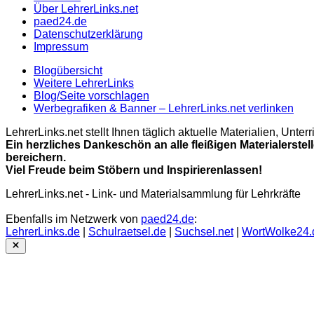
Über LehrerLinks.net
paed24.de
Datenschutzerklärung
Impressum
Blogübersicht
Weitere LehrerLinks
Blog/Seite vorschlagen
Werbegrafiken & Banner – LehrerLinks.net verlinken
LehrerLinks.net stellt Ihnen täglich aktuelle Materialien, Unt
Ein herzliches Dankeschön an alle fleißigen Materialerstel
bereichern.
Viel Freude beim Stöbern und Inspirierenlassen!
LehrerLinks.net - Link- und Materialsammlung für Lehrkräfte
Ebenfalls im Netzwerk von
paed24.de
:
LehrerLinks.de
|
Schulraetsel.de
|
Suchsel.net
|
WortWolke24.
Close