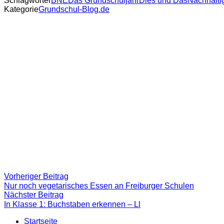
Schlagwörter
BNE
Das Grundschuljahr
Dies und Das
Nachhaltig
Kategorie
Grundschul-Blog.de
Beitragsnavigation
Vorheriger
Vorheriger Beitrag
Beitrag:
Nur noch vegetarisches Essen an Freiburger Schulen
Nächster
Nächster Beitrag
Beitrag
In Klasse 1: Buchstaben erkennen – Ll
Startseite