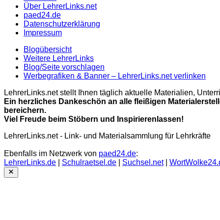
Über LehrerLinks.net
paed24.de
Datenschutzerklärung
Impressum
Blogübersicht
Weitere LehrerLinks
Blog/Seite vorschlagen
Werbegrafiken & Banner – LehrerLinks.net verlinken
LehrerLinks.net stellt Ihnen täglich aktuelle Materialien, Unt
Ein herzliches Dankeschön an alle fleißigen Materialerstel
bereichern.
Viel Freude beim Stöbern und Inspirierenlassen!
LehrerLinks.net - Link- und Materialsammlung für Lehrkräfte
Ebenfalls im Netzwerk von
paed24.de
:
LehrerLinks.de
|
Schulraetsel.de
|
Suchsel.net
|
WortWolke24.
Close