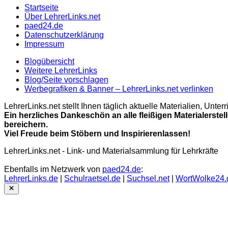
Startseite
Über LehrerLinks.net
paed24.de
Datenschutzerklärung
Impressum
Blogübersicht
Weitere LehrerLinks
Blog/Seite vorschlagen
Werbegrafiken & Banner – LehrerLinks.net verlinken
LehrerLinks.net stellt Ihnen täglich aktuelle Materialien, Unt
Ein herzliches Dankeschön an alle fleißigen Materialerstel
bereichern.
Viel Freude beim Stöbern und Inspirierenlassen!
LehrerLinks.net - Link- und Materialsammlung für Lehrkräfte
Ebenfalls im Netzwerk von
paed24.de
:
LehrerLinks.de
|
Schulraetsel.de
|
Suchsel.net
|
WortWolke24.
Close