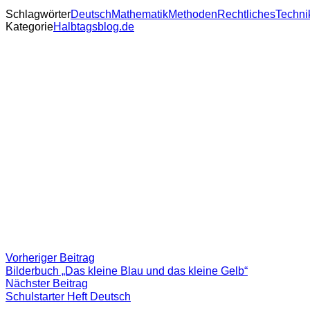
Schlagwörter
Deutsch
Mathematik
Methoden
Rechtliches
Techni
Kategorie
Halbtagsblog.de
Beitragsnavigation
Vorheriger
Vorheriger Beitrag
Beitrag:
Bilderbuch „Das kleine Blau und das kleine Gelb“
Nächster
Nächster Beitrag
Beitrag
Schulstarter Heft Deutsch