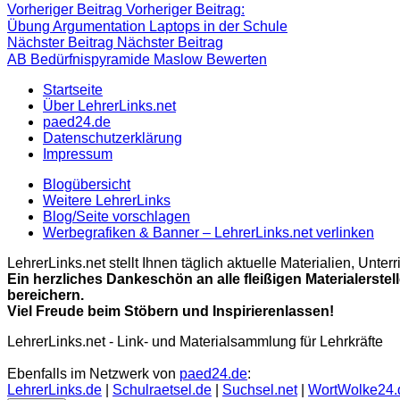
Vorheriger Beitrag
Vorheriger Beitrag:
Übung Argumentation Laptops in der Schule
Nächster Beitrag
Nächster Beitrag
AB Bedürfnispyramide Maslow Bewerten
Startseite
Über LehrerLinks.net
paed24.de
Datenschutzerklärung
Impressum
Blogübersicht
Weitere LehrerLinks
Blog/Seite vorschlagen
Werbegrafiken & Banner – LehrerLinks.net verlinken
LehrerLinks.net stellt Ihnen täglich aktuelle Materialien, Unt
Ein herzliches Dankeschön an alle fleißigen Materialerstel
bereichern.
Viel Freude beim Stöbern und Inspirierenlassen!
LehrerLinks.net - Link- und Materialsammlung für Lehrkräfte
Ebenfalls im Netzwerk von
paed24.de
:
LehrerLinks.de
|
Schulraetsel.de
|
Suchsel.net
|
WortWolke24.