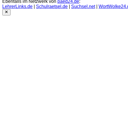
Ebenfalls im Netzwerk von
paed24.de
:
LehrerLinks.de
|
Schulraetsel.de
|
Suchsel.net
|
WortWolke24.
Close