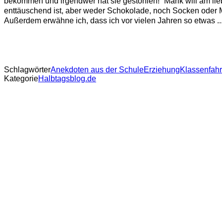
bekommen und irgendwer hat sie gestohlen!“ Marik will am lie
enttäuschend ist, aber weder Schokolade, noch Socken oder Ma
Außerdem erwähne ich, dass ich vor vielen Jahren so etwas ..
Schlagwörter
Anekdoten aus der Schule
Erziehung
Klassenfahr
Kategorie
Halbtagsblog.de