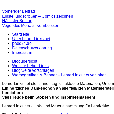
Beitragsnavigation
Vorheriger
Vorheriger Beitrag
Beitrag:
Einstellungsgrößen – Comics zeichnen
Nächster
Nächster Beitrag
Beitrag
Vogel des Monats: Kernbeisser
Startseite
Über LehrerLinks.net
paed24.de
Datenschutzerklärung
Impressum
Blogübersicht
Weitere LehrerLinks
Blog/Seite vorschlagen
Werbegrafiken & Banner – LehrerLinks.net verlinken
LehrerLinks.net stellt Ihnen täglich aktuelle Materialien, Unt
Ein herzliches Dankeschön an alle fleißigen Materialerstel
bereichern.
Viel Freude beim Stöbern und Inspirierenlassen!
LehrerLinks.net - Link- und Materialsammlung für Lehrkräfte