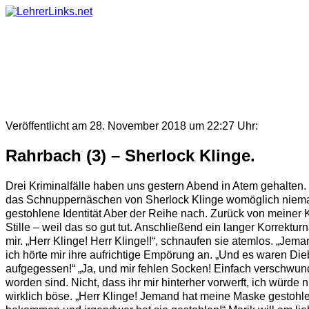
Skip
to
content
Veröffentlicht am 28. November 2018 um 22:27 Uhr:
Rahrbach (3) – Sherlock Klinge.
Drei Kriminalfälle haben uns gestern Abend in Atem gehalten. 
das Schnuppernäschen von Sherlock Klinge womöglich niemals 
gestohlene Identität Aber der Reihe nach. Zurück von meiner 
Stille – weil das so gut tut. Anschließend ein langer Korrekt
mir. „Herr Klinge! Herr Klinge!!“, schnaufen sie atemlos. „Je
ich hörte mir ihre aufrichtige Empörung an. „Und es waren Die
aufgegessen!“ „Ja, und mir fehlen Socken! Einfach verschwu
worden sind. Nicht, dass ihr mir hinterher vorwerft, ich würd
wirklich böse. „Herr Klinge! Jemand hat meine Maske gestohl