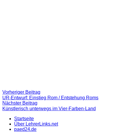
Beitragsnavigation
Vorheriger
Vorheriger Beitrag
Beitrag:
UR-Entwurf: Einstieg Rom / Entstehung Roms
Nächster
Nächster Beitrag
Beitrag
Künstlerisch unterwegs im Vier-Farben-Land
Startseite
Über LehrerLinks.net
paed24.de