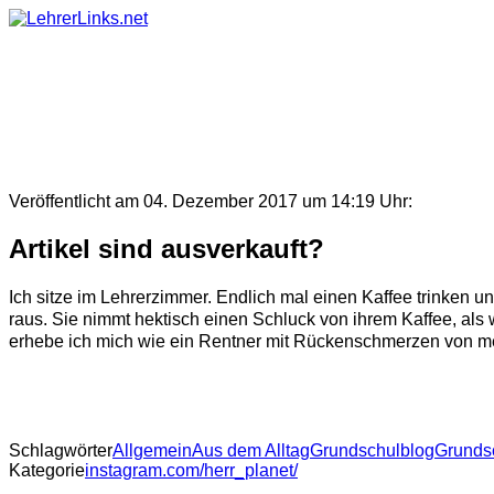
Skip
to
content
Veröffentlicht am 04. Dezember 2017 um 14:19 Uhr:
Artikel sind ausverkauft?
Ich sitze im Lehrerzimmer. Endlich mal einen Kaffee trinken und
raus. Sie nimmt hektisch einen Schluck von ihrem Kaffee, als w
erhebe ich mich wie ein Rentner mit Rückenschmerzen von meine
Schlagwörter
Allgemein
Aus dem Alltag
Grundschulblog
Grunds
Kategorie
instagram.com/herr_planet/