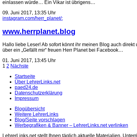
einlassen würde… Ein Vikar ist übrigens…
09. Juni 2017, 13:35 Uhr
instagram.com/herr_planet/:
www.herrplanet.blog
Hallo liebe Leser! Ab sofort könnt ihr meinen Blog auch direk
über ein „Gefällt mir“ freuen Herr Planet bei Facebook…
01. Juni 2017, 13:45 Uhr
Seitennummerierung
1
2
Nächste
der
Startseite
Über LehrerLinks.net
Beiträge
paed24.de
Datenschutzerklärung
Impressum
Blogübersicht
Weitere LehrerLinks
Blog/Seite vorschlagen
Werbegrafiken & Banner – LehrerLinks.net verlinken
LehrerLinks.net stellt Ihnen täglich aktuelle Materialien, Unt