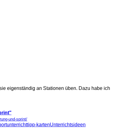
 sie eigenständig an Stationen üben. Dazu habe ich
rint"
rung-und-sprint/
portunterricht
tipp-karten
Unterrichtsideen