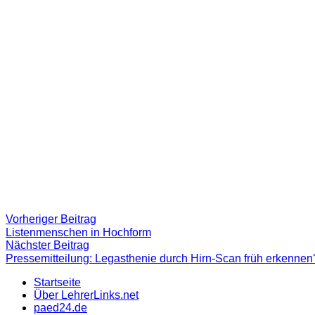
Beitragsnavigation
Vorheriger
Vorheriger Beitrag
Beitrag:
Listenmenschen in Hochform
Nächster
Nächster Beitrag
Beitrag
Pressemitteilung: Legasthenie durch Hirn-Scan früh erkennen
Startseite
Über LehrerLinks.net
paed24.de