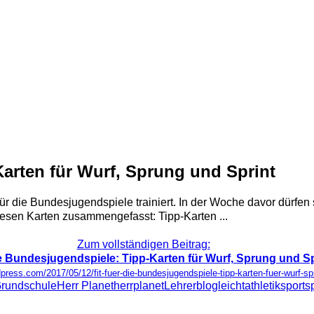
Karten für Wurf, Sprung und Sprint
für die Bundesjugendspiele trainiert. In der Woche davor dürfen
diesen Karten zusammengefasst: Tipp-Karten ...
Zum vollständigen Beitrag:
die Bundesjugendspiele: Tipp-Karten für Wurf, Sprung und Sp
dpress.com/2017/05/12/fit-fuer-die-bundesjugendspiele-tipp-karten-fuer-wurf-sp
rundschule
Herr Planet
herrplanet
Lehrerblog
leichtathletik
sport
s