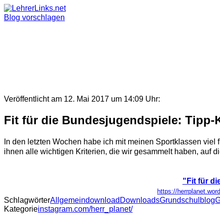
Skip
to
Blog vorschlagen
content
Veröffentlicht am 12. Mai 2017 um 14:09 Uhr:
Fit für die Bundesjugendspiele: Tipp-
In den letzten Wochen habe ich mit meinen Sportklassen viel 
ihnen alle wichtigen Kriterien, die wir gesammelt haben, auf 
"Fit für 
https://herrplanet.wor
Schlagwörter
Allgemein
download
Downloads
Grundschulblog
G
Kategorie
instagram.com/herr_planet/