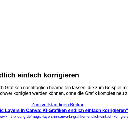
lich einfach korrigieren
ch Grafiken nachträglich bearbeiten lassen, die zum Beispiel mi
wer korrigiert werden können, ohne die Grafik komplett neu zu e
Zum vollständigen Beitrag:
c Layers in Canva: KI-Grafiken endlich einfach korrigieren
ww.kms-bildung.de/magic-layers-in-canva-ki-grafiken-endlich-einfach-korrigier