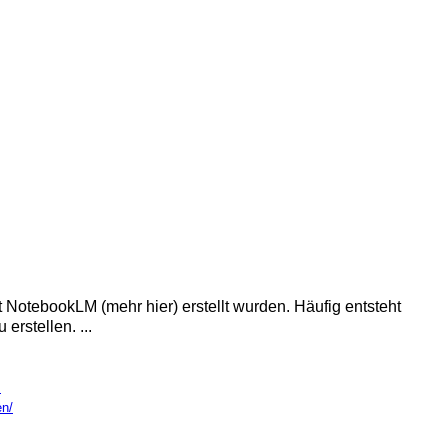
t NotebookLM (mehr hier) erstellt wurden. Häufig entsteht
rstellen. ...
"
en/