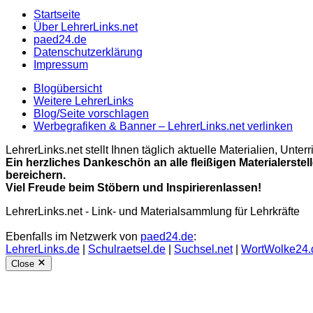
Startseite
Über LehrerLinks.net
paed24.de
Datenschutzerklärung
Impressum
Blogübersicht
Weitere LehrerLinks
Blog/Seite vorschlagen
Werbegrafiken & Banner – LehrerLinks.net verlinken
LehrerLinks.net stellt Ihnen täglich aktuelle Materialien, Unt
Ein herzliches Dankeschön an alle fleißigen Materialerstel
bereichern.
Viel Freude beim Stöbern und Inspirierenlassen!
LehrerLinks.net - Link- und Materialsammlung für Lehrkräfte
Ebenfalls im Netzwerk von
paed24.de
:
LehrerLinks.de
|
Schulraetsel.de
|
Suchsel.net
|
WortWolke24.
Close