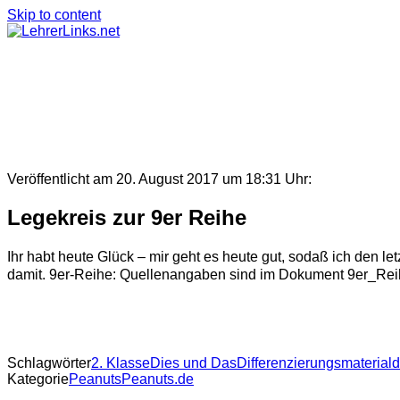
Skip to content
Veröffentlicht am 20. August 2017 um 18:31 Uhr:
Legekreis zur 9er Reihe
Ihr habt heute Glück – mir geht es heute gut, sodaß ich den l
damit. 9er-Reihe: Quellenangaben sind im Dokument 9er_Reihe
Schlagwörter
2. Klasse
Dies und Das
Differenzierungsmaterial
d
Kategorie
PeanutsPeanuts.de