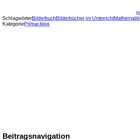
ht
Schlagwörter
Bilderbuch
Bilderbücher im Unterricht
Mathematik
Kategorie
Primar.blog
Beitragsnavigation