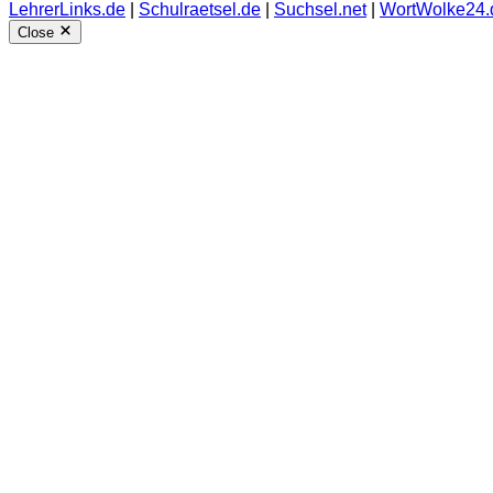
LehrerLinks.de
|
Schulraetsel.de
|
Suchsel.net
|
WortWolke24.
Close