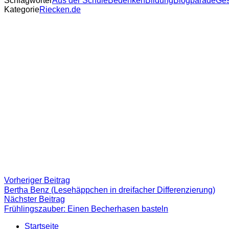
Schlagwörter
Aus der Schule
Bedenken
Bildung
Blogparade
Ges
Kategorie
Riecken.de
Beitragsnavigation
Vorheriger
Vorheriger Beitrag
Beitrag:
Bertha Benz (Lesehäppchen in dreifacher Differenzierung)
Nächster
Nächster Beitrag
Beitrag
Frühlingszauber: Einen Becherhasen basteln
Startseite