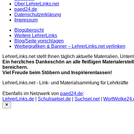
Über LehrerLinks.net
paed24.de
Datenschutzerklärung
Impressum
Blogübersicht
Weitere LehrerLinks
Blog/Seite vorschlagen
Werbegrafiken & Banner – LehrerLinks.net verlinken
LehrerLinks.net stellt Ihnen täglich aktuelle Materialien, Unt
Ein herzliches Dankeschön an alle fleißigen Materialerstel
bereichern.
Viel Freude beim Stöbern und Inspirierenlassen!
LehrerLinks.net - Link- und Materialsammlung für Lehrkräfte
Ebenfalls im Netzwerk von
paed24.de
:
LehrerLinks.de
|
Schulraetsel.de
|
Suchsel.net
|
WortWolke24.
Close