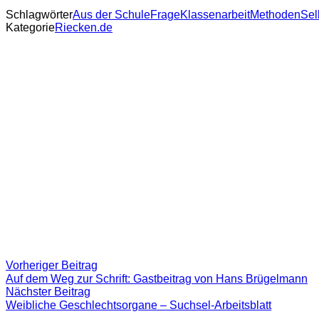
Schlagwörter
Aus der Schule
Frage
Klassenarbeit
Methoden
Sel
Kategorie
Riecken.de
Beitragsnavigation
Vorheriger
Vorheriger Beitrag
Beitrag:
Auf dem Weg zur Schrift: Gastbeitrag von Hans Brügelmann
Nächster
Nächster Beitrag
Beitrag
Weibliche Geschlechtsorgane – Suchsel-Arbeitsblatt