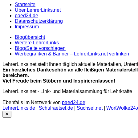
Startseite
Über LehrerLinks.net
paed24.de
Datenschutzerklärung
Impressum
Blogübersicht
Weitere LehrerLinks
Blog/Seite vorschlagen
Werbegrafiken & Banner – LehrerLinks.net verlinken
LehrerLinks.net stellt Ihnen täglich aktuelle Materialien, Unt
Ein herzliches Dankeschön an alle fleißigen Materialerstel
bereichern.
Viel Freude beim Stöbern und Inspirierenlassen!
LehrerLinks.net - Link- und Materialsammlung für Lehrkräfte
Ebenfalls im Netzwerk von
paed24.de
:
LehrerLinks.de
|
Schulraetsel.de
|
Suchsel.net
|
WortWolke24.
Close