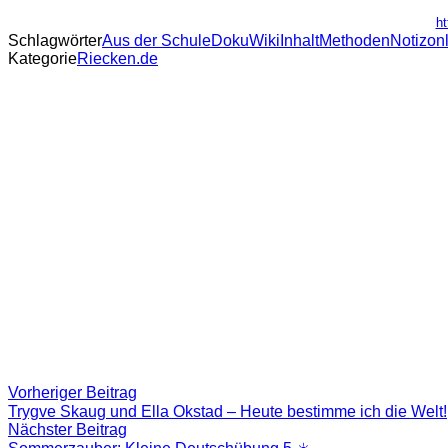
ht
Schlagwörter
Aus der Schule
DokuWiki
Inhalt
Methoden
Notiz
on
Kategorie
Riecken.de
Beitragsnavigation
Vorheriger
Vorheriger Beitrag
Beitrag:
Trygve Skaug und Ella Okstad – Heute bestimme ich die Welt!
Nächster
Nächster Beitrag
Beitrag