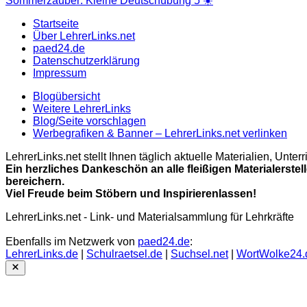
Sommerzauber: Kleine Deutschübung 5 ☀️
Startseite
Über LehrerLinks.net
paed24.de
Datenschutzerklärung
Impressum
Blogübersicht
Weitere LehrerLinks
Blog/Seite vorschlagen
Werbegrafiken & Banner – LehrerLinks.net verlinken
LehrerLinks.net stellt Ihnen täglich aktuelle Materialien, Unt
Ein herzliches Dankeschön an alle fleißigen Materialerstel
bereichern.
Viel Freude beim Stöbern und Inspirierenlassen!
LehrerLinks.net - Link- und Materialsammlung für Lehrkräfte
Ebenfalls im Netzwerk von
paed24.de
:
LehrerLinks.de
|
Schulraetsel.de
|
Suchsel.net
|
WortWolke24.
Close