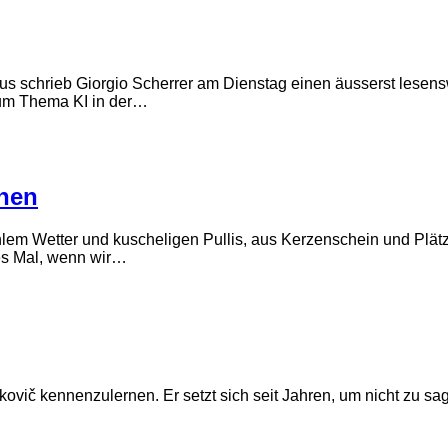
smus schrieb Giorgio Scherrer am Dienstag einen äusserst lese
zum Thema KI in der…
chen
ühlem Wetter und kuscheligen Pullis, aus Kerzenschein und Plä
des Mal, wenn wir…
kovič kennenzulernen. Er setzt sich seit Jahren, um nicht zu sa