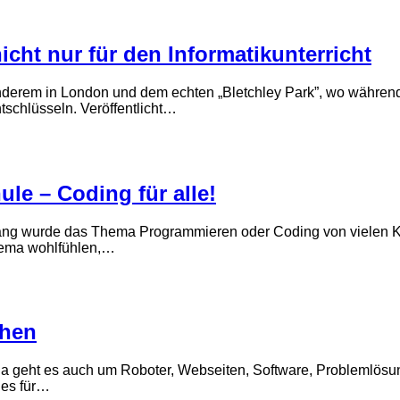
ht nur für den Informatikunterricht
nderem in London und dem echten „Bletchley Park”, wo während
schlüsseln. Veröffentlicht…
le – Coding für alle!
lang wurde das Thema Programmieren oder Coding von vielen 
hema wohlfühlen,…
ehen
 geht es auch um Roboter, Webseiten, Software, Problemlösun
les für…