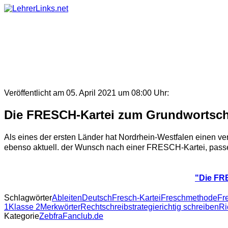
Skip
to
content
Veröffentlicht am 05. April 2021 um 08:00 Uhr:
Die FRESCH-Kartei zum Grundwortsch
Als eines der ersten Länder hat Nordrhein-Westfalen einen v
ebenso aktuell. der Wunsch nach einer FRESCH-Kartei, passe
"Die FR
Schlagwörter
Ableiten
Deutsch
Fresch-Kartei
Freschmethode
Fr
1
Klasse 2
Merkwörter
Rechtschreibstrategie
richtig schreiben
Ri
Kategorie
ZebfraFanclub.de