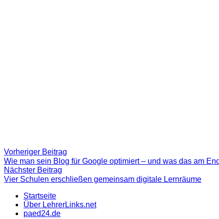
Beitragsnavigation
Vorheriger
Vorheriger Beitrag
Beitrag:
Wie man sein Blog für Google optimiert – und was das am End
Nächster
Nächster Beitrag
Beitrag
Vier Schulen erschließen gemeinsam digitale Lernräume
Startseite
Über LehrerLinks.net
paed24.de