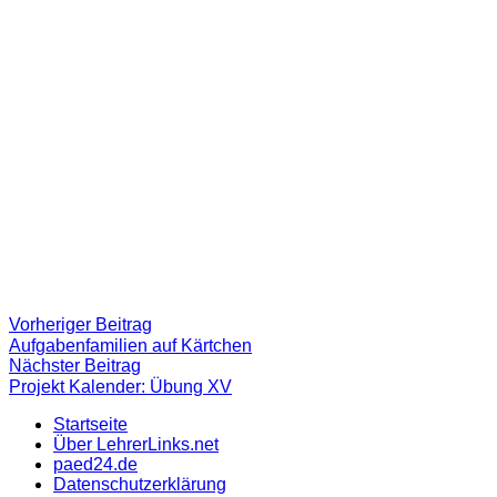
Beitragsnavigation
Vorheriger
Vorheriger Beitrag
Beitrag:
Aufgabenfamilien auf Kärtchen
Nächster
Nächster Beitrag
Beitrag
Projekt Kalender: Übung XV
Startseite
Über LehrerLinks.net
paed24.de
Datenschutzerklärung