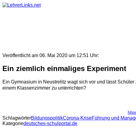
Skip
to
content
Veröffentlicht am 06. Mai 2020 um 12:51 Uhr:
Ein ziemlich einmaliges Experiment
Ein Gymnasium in Neustrelitz wagt sich vor und lässt Schüler 
einem Klassenzimmer zu unterrichten?
http
Schlagwörter
Bildungspolitik
Corona-Krise
Führung und Manag
Kategorie
deutsches-schulportal.de