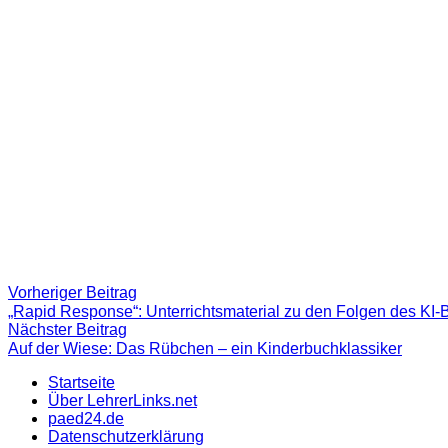
Beitragsnavigation
Vorheriger
Vorheriger Beitrag
Beitrag:
„Rapid Response“: Unterrichtsmaterial zu den Folgen des KI-
Nächster
Nächster Beitrag
Beitrag
Auf der Wiese: Das Rübchen – ein Kinderbuchklassiker
Startseite
Über LehrerLinks.net
paed24.de
Datenschutzerklärung