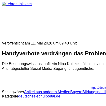
Skip
to
content
Veröffentlicht am 11. Mai 2026 um 09:40 Uhr:
Handyverbote verdrängen das Proble
Die Erziehungswissenschaftlerin Nina Kolleck hält nicht viel d
Alter abgestufter Social Media-Zugang für Jugendliche.
https://deu
Schlagwörter
Artikel aus anderen Medien
Bayern
Bildungspoliti
Kategorie
deutsches-schulportal.de