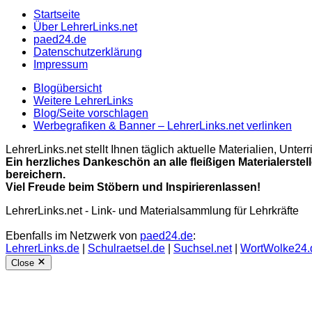
Startseite
Über LehrerLinks.net
paed24.de
Datenschutzerklärung
Impressum
Blogübersicht
Weitere LehrerLinks
Blog/Seite vorschlagen
Werbegrafiken & Banner – LehrerLinks.net verlinken
LehrerLinks.net stellt Ihnen täglich aktuelle Materialien, Unt
Ein herzliches Dankeschön an alle fleißigen Materialerstel
bereichern.
Viel Freude beim Stöbern und Inspirierenlassen!
LehrerLinks.net - Link- und Materialsammlung für Lehrkräfte
Ebenfalls im Netzwerk von
paed24.de
:
LehrerLinks.de
|
Schulraetsel.de
|
Suchsel.net
|
WortWolke24.
Close