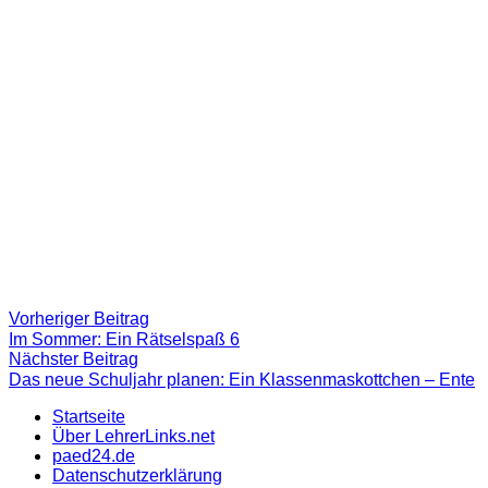
Beitragsnavigation
Vorheriger
Vorheriger Beitrag
Beitrag:
Im Sommer: Ein Rätselspaß 6
Nächster
Nächster Beitrag
Beitrag
Das neue Schuljahr planen: Ein Klassenmaskottchen – Ente
Startseite
Über LehrerLinks.net
paed24.de
Datenschutzerklärung