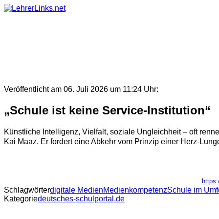
Skip
to
content
Veröffentlicht am 06. Juli 2026 um 11:24 Uhr:
„Schule ist keine Service-Institution“
Künstliche Intelligenz, Vielfalt, soziale Ungleichheit – oft ren
Kai Maaz. Er fordert eine Abkehr vom Prinzip einer Herz-Lun
https:
Schlagwörter
digitale Medien
Medienkompetenz
Schule im Umf
Kategorie
deutsches-schulportal.de