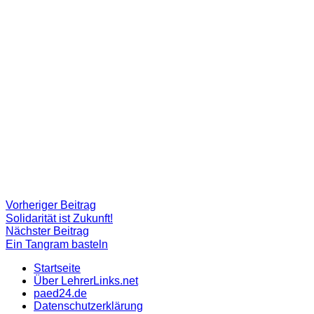
Beitragsnavigation
Vorheriger
Vorheriger Beitrag
Beitrag:
Solidarität ist Zukunft!
Nächster
Nächster Beitrag
Beitrag
Ein Tangram basteln
Startseite
Über LehrerLinks.net
paed24.de
Datenschutzerklärung