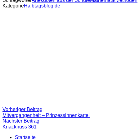
Schlagwörter
Anekdoten aus der Schule
Mathematik
Methoden
Kategorie
Halbtagsblog.de
Beitragsnavigation
Vorheriger
Vorheriger Beitrag
Beitrag:
Mitvergangenheit – Prinzessinnenkartei
Nächster
Nächster Beitrag
Beitrag
Knacknuss 361
Startseite