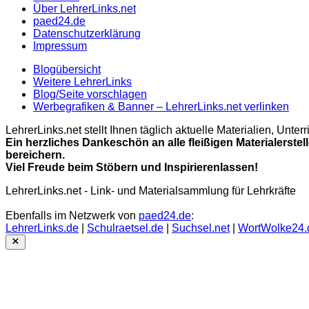
Über LehrerLinks.net
paed24.de
Datenschutzerklärung
Impressum
Blogübersicht
Weitere LehrerLinks
Blog/Seite vorschlagen
Werbegrafiken & Banner – LehrerLinks.net verlinken
LehrerLinks.net stellt Ihnen täglich aktuelle Materialien, Unt
Ein herzliches Dankeschön an alle fleißigen Materialerstel
bereichern.
Viel Freude beim Stöbern und Inspirierenlassen!
LehrerLinks.net - Link- und Materialsammlung für Lehrkräfte
Ebenfalls im Netzwerk von
paed24.de
:
LehrerLinks.de
|
Schulraetsel.de
|
Suchsel.net
|
WortWolke24.
Close