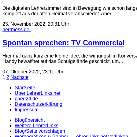
Die digitalen Lehrerzimmer sind in Bewegung wie schon lange 
komplett aus der alten Heimat verabschiedet. Aber…
23. November 2022, 20:31 Uhr
herrmess.de:
Spontan sprechen: TV Commercial
Hier mal ganz kurz eine kleine Idee, die wir jüngst im Konve
Handy bewaffnet auf das Schulgelände geschickt, um…
07. Oktober 2022, 23:11 Uhr
Seitennummerierung
1
2
Nächste
der
Startseite
Über LehrerLinks.net
Beiträge
paed24.de
Datenschutzerklärung
Impressum
Blogübersicht
Weitere LehrerLinks
Blog/Seite vorschlagen
Werbegrafiken & Banner – LehrerLinks.net verlinken