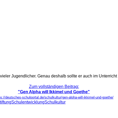
 vieler Jugendlicher. Genau deshalb sollte er auch im Unterricht 
Zum vollständigen Beitrag:
"Gen Alpha will Ikkimel und Goethe"
ps://deutsches-schulportal.de/schulkultur/gen-alpha-will-ikkimel-und-goethe/
iftung
Schulentwicklung
Schulkultur