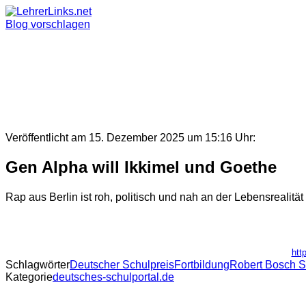
Skip
to
Blog vorschlagen
content
Veröffentlicht am 15. Dezember 2025 um 15:16 Uhr:
Gen Alpha will Ikkimel und Goethe
Rap aus Berlin ist roh, politisch und nah an der Lebensrealität
htt
Schlagwörter
Deutscher Schulpreis
Fortbildung
Robert Bosch St
Kategorie
deutsches-schulportal.de