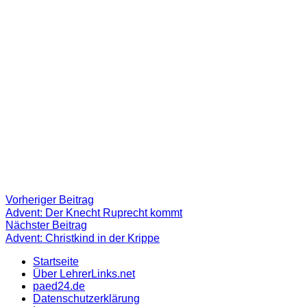
Beitragsnavigation
Vorheriger
Vorheriger Beitrag
Beitrag:
Advent: Der Knecht Ruprecht kommt
Nächster
Nächster Beitrag
Beitrag
Advent: Christkind in der Krippe
Startseite
Über LehrerLinks.net
paed24.de
Datenschutzerklärung