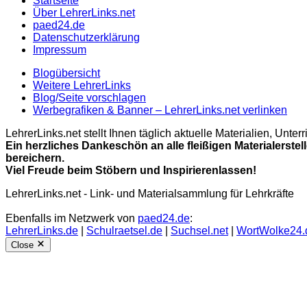
Startseite
Über LehrerLinks.net
paed24.de
Datenschutzerklärung
Impressum
Blogübersicht
Weitere LehrerLinks
Blog/Seite vorschlagen
Werbegrafiken & Banner – LehrerLinks.net verlinken
LehrerLinks.net stellt Ihnen täglich aktuelle Materialien, Unt
Ein herzliches Dankeschön an alle fleißigen Materialerstel
bereichern.
Viel Freude beim Stöbern und Inspirierenlassen!
LehrerLinks.net - Link- und Materialsammlung für Lehrkräfte
Ebenfalls im Netzwerk von
paed24.de
:
LehrerLinks.de
|
Schulraetsel.de
|
Suchsel.net
|
WortWolke24.
Close