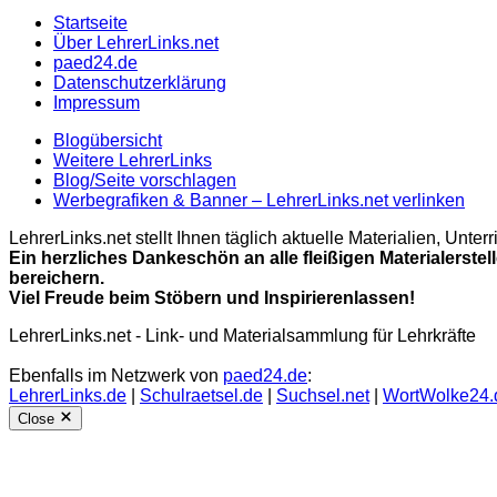
Startseite
Über LehrerLinks.net
paed24.de
Datenschutzerklärung
Impressum
Blogübersicht
Weitere LehrerLinks
Blog/Seite vorschlagen
Werbegrafiken & Banner – LehrerLinks.net verlinken
LehrerLinks.net stellt Ihnen täglich aktuelle Materialien, Unt
Ein herzliches Dankeschön an alle fleißigen Materialerstel
bereichern.
Viel Freude beim Stöbern und Inspirierenlassen!
LehrerLinks.net - Link- und Materialsammlung für Lehrkräfte
Ebenfalls im Netzwerk von
paed24.de
:
LehrerLinks.de
|
Schulraetsel.de
|
Suchsel.net
|
WortWolke24.
Close