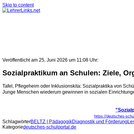
Skip to content
Veröffentlicht am 25. Juni 2026 um 11:08 Uhr:
Sozialpraktikum an Schulen: Ziele, Or
Tafel, Pflegeheim oder Inklusionskita: Sozialpraktika von Sch
Junge Menschen wiederum gewinnen in sozialen Einrichtungen E
"Sozialp
https://deutsches-schu
Schlagwörter
BELTZ | Pädagogik
Diagnostik und Förderung
Le
Kategorie
deutsches-schulportal.de