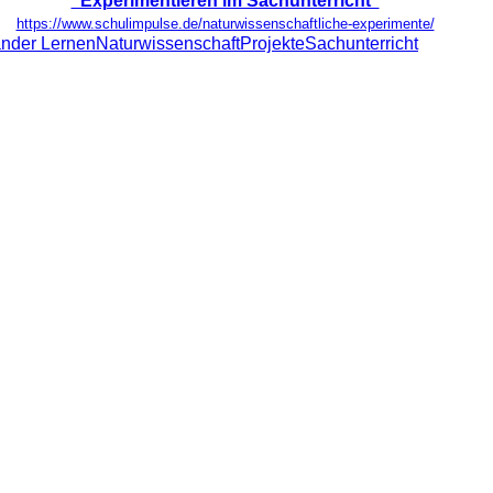
"Experimentieren im Sachunterricht"
https://www.schulimpulse.de/naturwissenschaftliche-experimente/
ander Lernen
Naturwissenschaft
Projekte
Sachunterricht