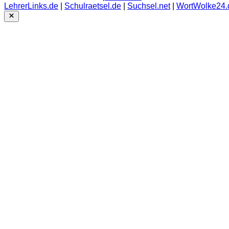
LehrerLinks.de
|
Schulraetsel.de
|
Suchsel.net
|
WortWolke24.
Close