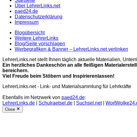
Startseite
Über LehrerLinks.net
paed24.de
Datenschutzerklärung
Impressum
Blogübersicht
Weitere LehrerLinks
Blog/Seite vorschlagen
Werbegrafiken & Banner – LehrerLinks.net verlinken
LehrerLinks.net stellt Ihnen täglich aktuelle Materialien, Unt
Ein herzliches Dankeschön an alle fleißigen Materialerstel
bereichern.
Viel Freude beim Stöbern und Inspirierenlassen!
LehrerLinks.net - Link- und Materialsammlung für Lehrkräfte
Ebenfalls im Netzwerk von
paed24.de
:
LehrerLinks.de
|
Schulraetsel.de
|
Suchsel.net
|
WortWolke24.
Close