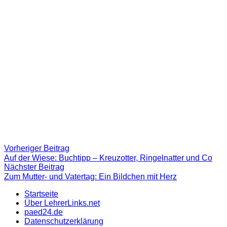
Beitragsnavigation
Vorheriger
Vorheriger Beitrag
Beitrag:
Auf der Wiese: Buchtipp – Kreuzotter, Ringelnatter und Co
Nächster
Nächster Beitrag
Beitrag
Zum Mutter- und Vatertag: Ein Bildchen mit Herz
Startseite
Über LehrerLinks.net
paed24.de
Datenschutzerklärung