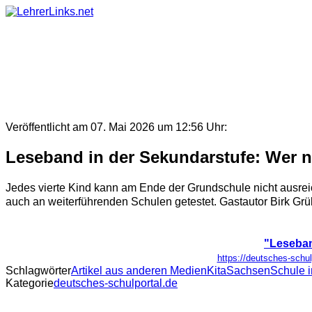
Skip
to
content
Veröffentlicht am 07. Mai 2026 um 12:56 Uhr:
Leseband in der Sekundarstufe: Wer nic
Jedes vierte Kind kann am Ende der Grundschule nicht ausre
auch an weiterführenden Schulen getestet. Gastautor Birk Grü
"Leseband
https://deutsches-schul
Schlagwörter
Artikel aus anderen Medien
Kita
Sachsen
Schule 
Kategorie
deutsches-schulportal.de