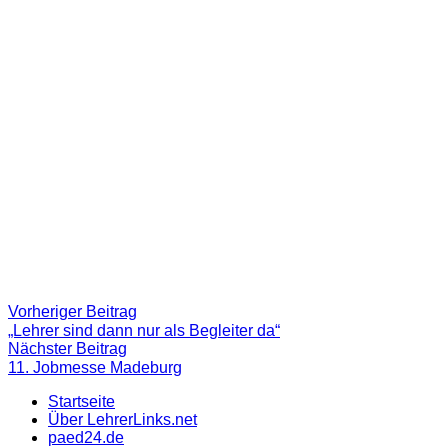
Beitragsnavigation
Vorheriger
Vorheriger Beitrag
Beitrag:
„Lehrer sind dann nur als Begleiter da“
Nächster
Nächster Beitrag
Beitrag
11. Jobmesse Madeburg
Startseite
Über LehrerLinks.net
paed24.de