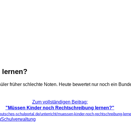
 lernen?
Schüler früher schlechte Noten. Heute bewertet nur noch ein Bund
Zum vollständigen Beitrag:
"Müssen Kinder noch Rechtschreibung lernen?"
deutsches-schulportal.de/unterricht/muessen-kinder-noch-rechtschreibung-lern
g
Schulverwaltung