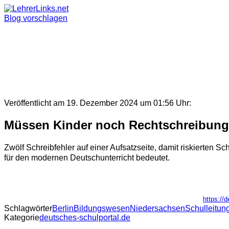
Skip
to
Blog vorschlagen
content
Veröffentlicht am 19. Dezember 2024 um 01:56 Uhr:
Müssen Kinder noch Rechtschreibung
Zwölf Schreibfehler auf einer Aufsatzseite, damit riskierten 
für den modernen Deutschunterricht bedeutet.
https://
Schlagwörter
Berlin
Bildungswesen
Niedersachsen
Schulleitun
Kategorie
deutsches-schulportal.de