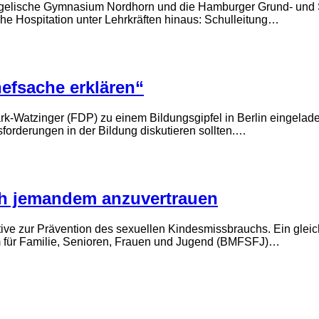
ngelische Gymnasium Nordhorn und die Hamburger Grund- und St
che Hospitation unter Lehrkräften hinaus: Schulleitung…
efsache erklären“
k-Watzinger (FDP) zu einem Bildungsgipfel in Berlin eingeladen
rderungen in der Bildung diskutieren sollten.…
ich jemandem anzuvertrauen
iative zur Prävention des sexuellen Kindesmissbrauchs. Ein gle
ium für Familie, Senioren, Frauen und Jugend (BMFSFJ)…