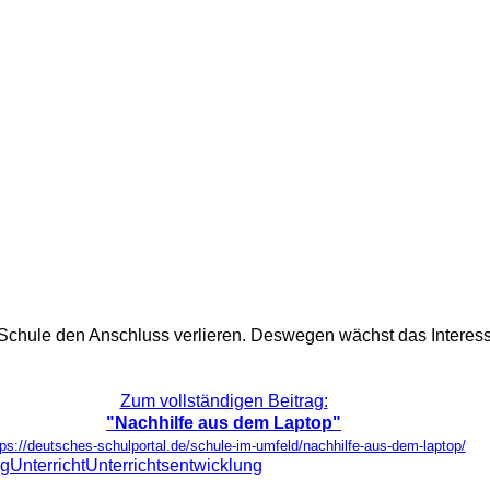
r Schule den Anschluss verlieren. Deswegen wächst das Interesse
Zum vollständigen Beitrag:
"Nachhilfe aus dem Laptop"
tps://deutsches-schulportal.de/schule-im-umfeld/nachhilfe-aus-dem-laptop/
ng
Unterricht
Unterrichtsentwicklung