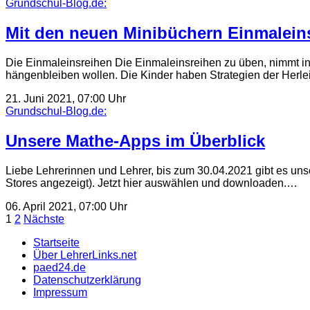
Grundschul-Blog.de:
Mit den neuen Minibüchern Einmalein
Die Einmaleinsreihen Die Einmaleinsreihen zu üben, nimmt in 
hängenbleiben wollen. Die Kinder haben Strategien der Herl
21. Juni 2021, 07:00 Uhr
Grundschul-Blog.de:
Unsere Mathe-Apps im Überblick
Liebe Lehrerinnen und Lehrer, bis zum 30.04.2021 gibt es unse
Stores angezeigt). Jetzt hier auswählen und downloaden.…
06. April 2021, 07:00 Uhr
Seitennummerierung
1
2
Nächste
der
Startseite
Über LehrerLinks.net
Beiträge
paed24.de
Datenschutzerklärung
Impressum