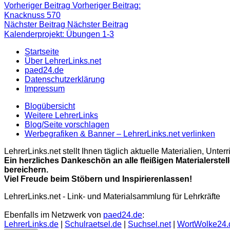
Vorheriger Beitrag
Vorheriger Beitrag:
Knacknuss 570
Nächster Beitrag
Nächster Beitrag
Kalenderprojekt: Übungen 1-3
Startseite
Über LehrerLinks.net
paed24.de
Datenschutzerklärung
Impressum
Blogübersicht
Weitere LehrerLinks
Blog/Seite vorschlagen
Werbegrafiken & Banner – LehrerLinks.net verlinken
LehrerLinks.net stellt Ihnen täglich aktuelle Materialien, Unt
Ein herzliches Dankeschön an alle fleißigen Materialerstel
bereichern.
Viel Freude beim Stöbern und Inspirierenlassen!
LehrerLinks.net - Link- und Materialsammlung für Lehrkräfte
Ebenfalls im Netzwerk von
paed24.de
:
LehrerLinks.de
|
Schulraetsel.de
|
Suchsel.net
|
WortWolke24.