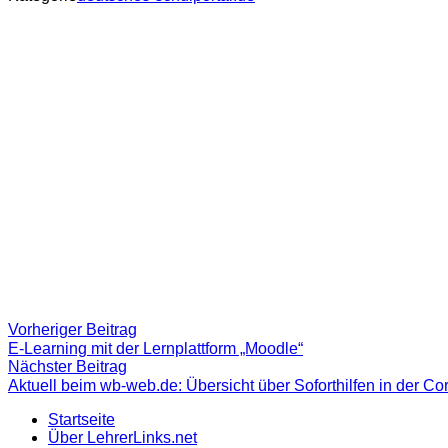
Beitragsnavigation
Vorheriger
Vorheriger Beitrag
Beitrag:
E-Learning mit der Lernplattform „Moodle“
Nächster
Nächster Beitrag
Beitrag
Aktuell beim wb-web.de: Übersicht über Soforthilfen in der Co
Startseite
Über LehrerLinks.net