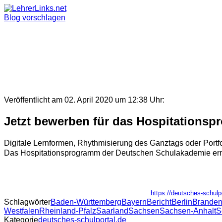
Skip
to
Blog vorschlagen
content
Veröffentlicht am 02. April 2020 um 12:38 Uhr:
Jetzt bewerben für das Hospitations
Digitale Lernformen, Rhythmisierung des Ganztags oder Portfo
Das Hospitationsprogramm der Deutschen Schulakademie ermög
https://deutsches-schul
Schlagwörter
Baden-Württemberg
Bayern
Bericht
Berlin
Branden
Westfalen
Rheinland-Pfalz
Saarland
Sachsen
Sachsen-Anhalt
S
Kategorie
deutsches-schulportal.de