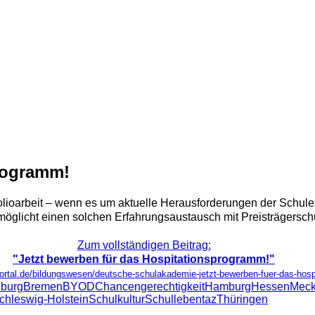
programm!
lioarbeit – wenn es um aktuelle Herausforderungen der Schulent
licht einen solchen Erfahrungsaustausch mit Preisträgerschu
Zum vollständigen Beitrag:
"Jetzt bewerben für das Hospitationsprogramm!"
portal.de/bildungswesen/deutsche-schulakademie-jetzt-bewerben-fuer-das-hos
burg
Bremen
BYOD
Chancengerechtigkeit
Hamburg
Hessen
Meck
chleswig-Holstein
Schulkultur
Schulleben
taz
Thüringen