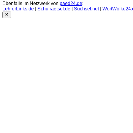
Ebenfalls im Netzwerk von
paed24.de
:
LehrerLinks.de
|
Schulraetsel.de
|
Suchsel.net
|
WortWolke24.
Close