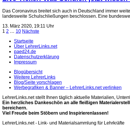
Das Coronavirus breitet sich auch in Deutschland immer we
landesweite Schulschließungen beschlossen. Eine bundeswei
13. März 2020, 19:11 Uhr
Seitennummerierung
1
2
…
10
Nächste
der
Startseite
Über LehrerLinks.net
Beiträge
paed24.de
Datenschutzerklärung
Impressum
Blogübersicht
Weitere LehrerLinks
Blog/Seite vorschlagen
Werbegrafiken & Banner – LehrerLinks.net verlinken
LehrerLinks.net stellt Ihnen täglich aktuelle Materialien, Unt
Ein herzliches Dankeschön an alle fleißigen Materialerstel
bereichern.
Viel Freude beim Stöbern und Inspirierenlassen!
LehrerLinks.net - Link- und Materialsammlung für Lehrkräfte