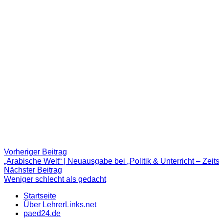
Beitragsnavigation
Vorheriger
Vorheriger Beitrag
Beitrag:
„Arabische Welt“ | Neuausgabe bei „Politik & Unterricht – Zeitsc
Nächster
Nächster Beitrag
Beitrag
Weniger schlecht als gedacht
Startseite
Über LehrerLinks.net
paed24.de