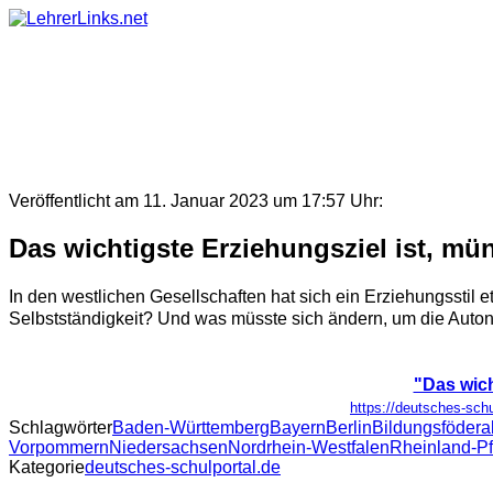
Skip
to
content
Veröffentlicht am 11. Januar 2023 um 17:57 Uhr:
Das wichtigste Erziehungsziel ist, mü
In den westlichen Gesellschaften hat sich ein Erziehungs­stil 
Selbst­ständigkeit? Und was müsste sich ändern, um die Auto
"Das wich
https://deutsches-schu
Schlagwörter
Baden-Württemberg
Bayern
Berlin
Bildungsfödera
Vorpommern
Niedersachsen
Nordrhein-Westfalen
Rheinland-Pf
Kategorie
deutsches-schulportal.de