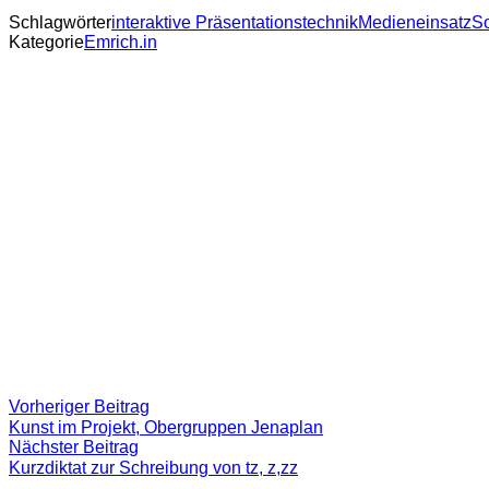
Schlagwörter
interaktive Präsentationstechnik
Medieneinsatz
So
Kategorie
Emrich.in
Beitragsnavigation
Vorheriger
Vorheriger Beitrag
Beitrag:
Kunst im Projekt, Obergruppen Jenaplan
Nächster
Nächster Beitrag
Beitrag
Kurzdiktat zur Schreibung von tz, z,zz