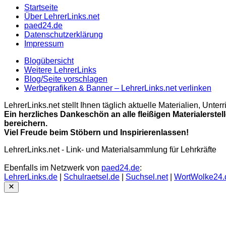
Startseite
Über LehrerLinks.net
paed24.de
Datenschutzerklärung
Impressum
Blogübersicht
Weitere LehrerLinks
Blog/Seite vorschlagen
Werbegrafiken & Banner – LehrerLinks.net verlinken
LehrerLinks.net stellt Ihnen täglich aktuelle Materialien, Unt
Ein herzliches Dankeschön an alle fleißigen Materialerstel
bereichern.
Viel Freude beim Stöbern und Inspirierenlassen!
LehrerLinks.net - Link- und Materialsammlung für Lehrkräfte
Ebenfalls im Netzwerk von
paed24.de
:
LehrerLinks.de
|
Schulraetsel.de
|
Suchsel.net
|
WortWolke24.
Close