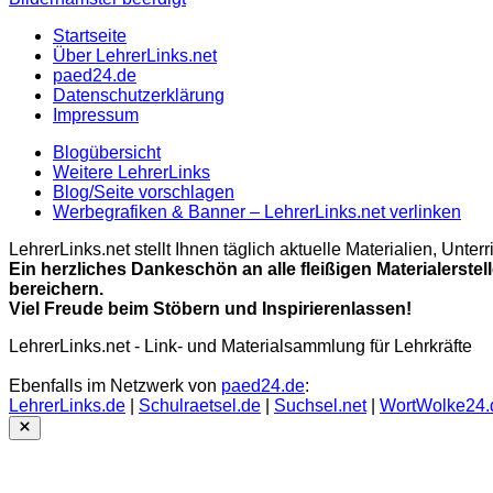
Startseite
Über LehrerLinks.net
paed24.de
Datenschutzerklärung
Impressum
Blogübersicht
Weitere LehrerLinks
Blog/Seite vorschlagen
Werbegrafiken & Banner – LehrerLinks.net verlinken
LehrerLinks.net stellt Ihnen täglich aktuelle Materialien, Unt
Ein herzliches Dankeschön an alle fleißigen Materialerstel
bereichern.
Viel Freude beim Stöbern und Inspirierenlassen!
LehrerLinks.net - Link- und Materialsammlung für Lehrkräfte
Ebenfalls im Netzwerk von
paed24.de
:
LehrerLinks.de
|
Schulraetsel.de
|
Suchsel.net
|
WortWolke24.
Close