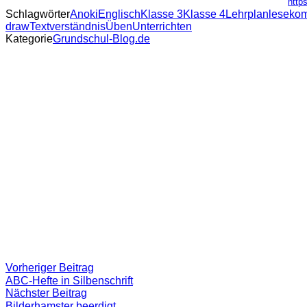
http
Schlagwörter
Anoki
Englisch
Klasse 3
Klasse 4
Lehrplan
leseko
draw
Textverständnis
Üben
Unterrichten
Kategorie
Grundschul-Blog.de
Beitragsnavigation
Vorheriger
Vorheriger Beitrag
Beitrag:
ABC-Hefte in Silbenschrift
Nächster
Nächster Beitrag
Beitrag
Bilderhamster beerdigt