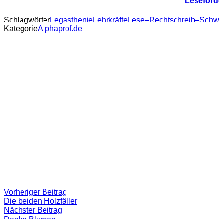
"Leseförd
Schlagwörter
Legasthenie
Lehrkräfte
Lese–Rechtschreib–Schwi
Kategorie
Alphaprof.de
Beitragsnavigation
Vorheriger
Vorheriger Beitrag
Beitrag:
Die beiden Holzfäller
Nächster
Nächster Beitrag
Beitrag